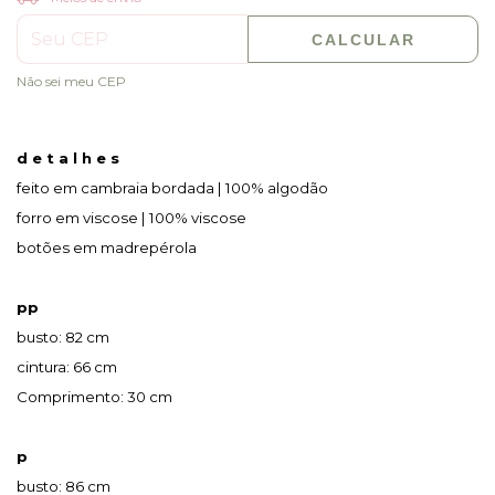
CALCULAR
Não sei meu CEP
d e t a l h e s
feito em cambraia bordada | 100% algodão
forro em viscose | 100% viscose
botões em madrepérola
pp
busto: 82 cm
cintura: 66 cm
Comprimento: 30 cm
p
busto: 86 cm