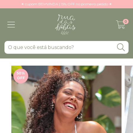
✶ cupom BEMVINDA | 15% OFF no primeiro pedido ✶
0
50
%
OFF