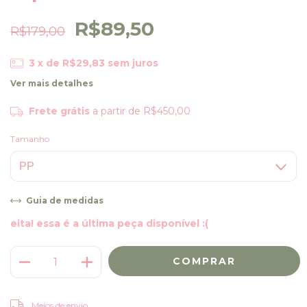
R$89,50
R$179,00
3
x de
R$29,83
sem juros
Ver mais detalhes
Frete grátis
a partir de
R$450,00
Tamanho
Guia de medidas
eita! essa é a última peça disponível :(
ALTERAR CEP
Entregas para o CEP:
Meios de envio