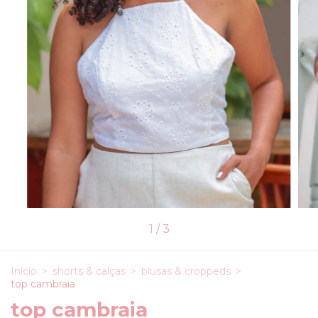
1
/
3
Início
>
shorts & calças
>
blusas & croppeds
>
top cambraia
top cambraia