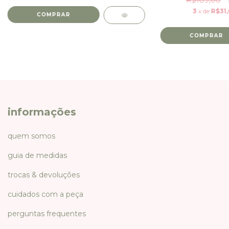
3
x de
R$31,
COMPRAR
COMPRAR
informações
quem somos
guia de medidas
trocas & devoluções
cuidados com a peça
perguntas frequentes