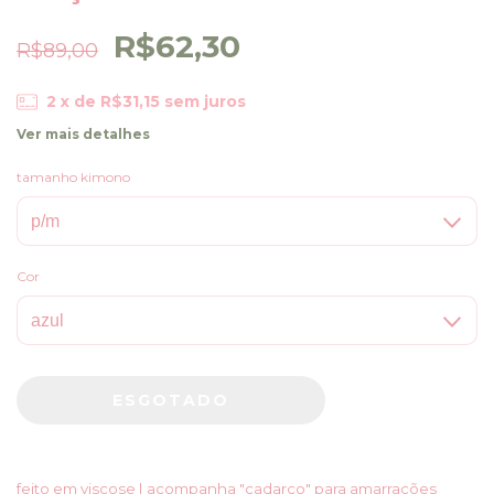
R$62,30
R$89,00
2
x de
R$31,15
sem juros
Ver mais detalhes
tamanho kimono
Cor
feito em viscose | acompanha "cadarço" para amarrações