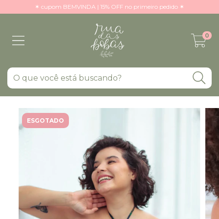
✶ cupom BEMVINDA | 15% OFF no primeiro pedido ✶
0
ESGOTADO