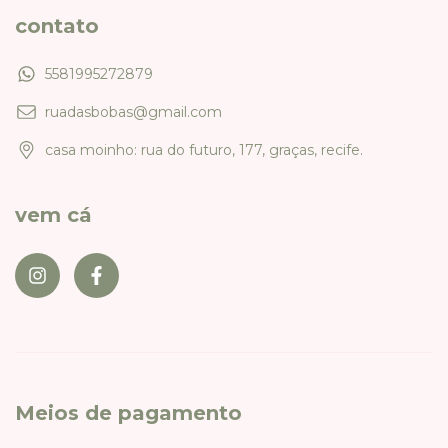
contato
5581995272879
ruadasbobas@gmail.com
casa moinho: rua do futuro, 177, graças, recife.
vem cá
Meios de pagamento