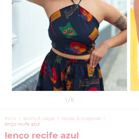
1
/
5
Início
>
shorts & calças
>
blusas & croppeds
>
lenço recife azul
lenço recife azul