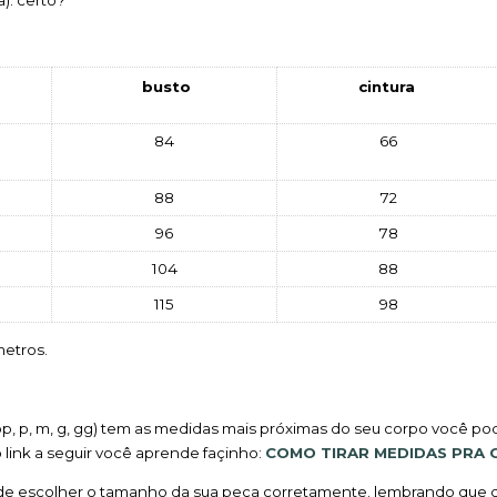
    busto   
  cintura   
84
66
88
72
96
78
104
88
115
98
metros.
pp, p, m, g, gg) tem as medidas mais próximas do seu corpo você p
link a seguir você aprende façinho: 
COMO TIRAR MEDIDAS PRA 
pode escolher o tamanho da sua peça corretamente. lembrando que c