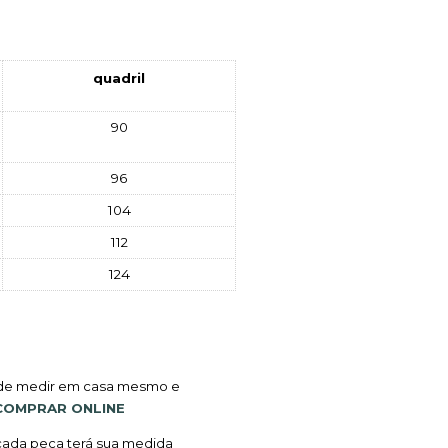
    quadril    
90
96
104
112
124
ode medir em casa mesmo e 
COMPRAR ONLINE
ada peça terá sua medida 