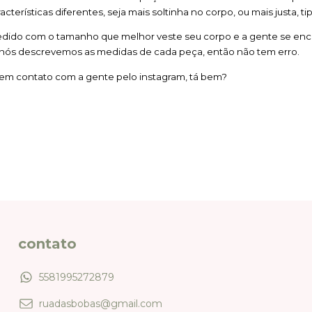
cterísticas diferentes, seja mais soltinha no corpo, ou mais justa, tip
dido com o tamanho que melhor veste seu corpo e a gente se encarr
 nós descrevemos as medidas de cada peça, então não tem erro.
e em contato com a gente pelo instagram, tá bem?
contato
5581995272879
ruadasbobas@gmail.com