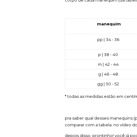
    manequim   
pp | 34 - 36
p | 38 - 40
m | 42 - 44
g | 46 - 48
gg | 50 - 52
* todas as medidas estão em centí
pra saber qual desses manequins (
comparar com a tabela. no vídeo do 
depois disso, prontinho! você já 