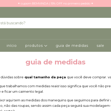
✶ cupom BEMVINDA | 15% OFF no primeiro pedido ✶
início
produtos
guia de medidas
sale
guia de medidas
s dúvidas sobre
 qual tamanho da peça 
que você deve comprar.
v
que trabalhamos com medidas reais! isso significa que você não pr
e ficar um caimento legal. 
xo! aqui tem as medidas dos manequins que seguimos para definir 
po, não das roupas, sendo assim cada peça seguirá sua modelagem
). certo?