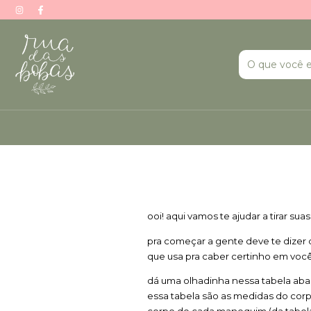
ooi! 
aqui vamos te ajudar a
tirar sua
pra começar a gente deve te dizer 
que usa pra caber certinho em você 
dá uma olhadinha nessa tabela abai
essa tabela são as medidas do cor
corpo de cada manequim (da tabela