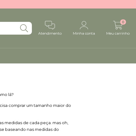
0
Atendimento
Minha conta
Meu carrinho
amo lá?
ecisa comprar um tamanho maior do 
as medidas de cada peça. mas oh, 
 se baseando nas medidas do 