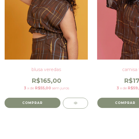
camisa 
blusa veredas
R$17
R$165,00
3
x de
R$59,
3
x de
R$55,00
sem juros
COMPRAR
COMPRAR