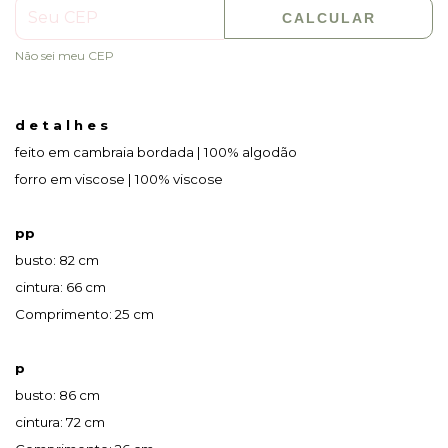
CALCULAR
Não sei meu CEP
d e t a l h e s
feito em cambraia bordada | 100% algodão
forro em viscose | 100% viscose
pp
busto: 82 cm
cintura: 66 cm
Comprimento: 25 cm
p
busto: 86 cm
cintura: 72 cm