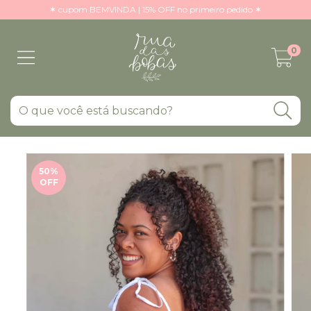
✶ cupom BEMVINDA | 15% OFF no primeiro pedido ✶
0
50
%
OFF