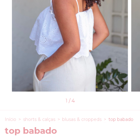
1
/
4
Início
>
shorts & calças
>
blusas & croppeds
>
top babado
top babado