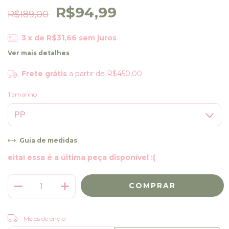
R$94,99
R$189,00
3
x de
R$31,66
sem juros
Ver mais detalhes
Frete grátis
a partir de
R$450,00
Tamanho
Guia de medidas
eita! essa é a última peça disponível :(
ALTERAR CEP
Entregas para o CEP:
Meios de envio