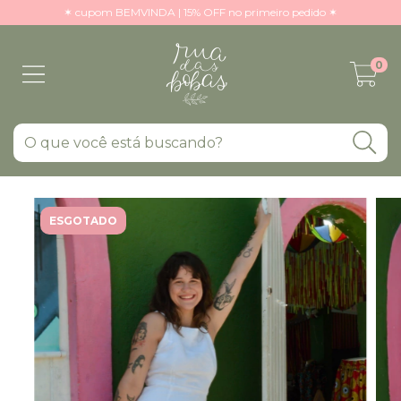
✶ cupom BEMVINDA | 15% OFF no primeiro pedido ✶
0
ESGOTADO