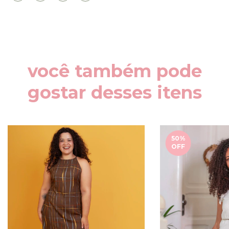
você também pode
gostar desses itens
50
%
OFF