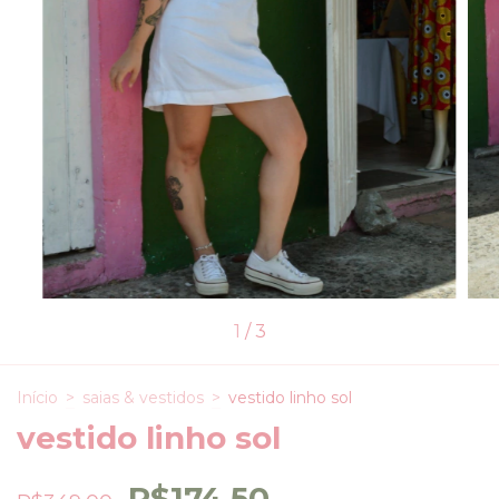
1
/
3
Início
>
saias & vestidos
>
vestido linho sol
vestido linho sol
R$174,50