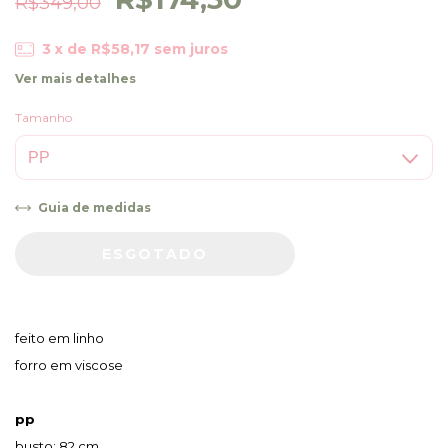
R$349,00
3
x de
R$58,17
sem juros
Ver mais detalhes
Tamanho
Guia de medidas
feito em linho
forro em viscose 
pp
busto: 82 cm