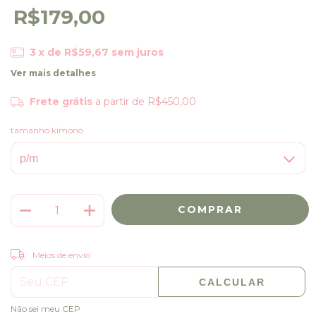
R$179,00
3
x de
R$59,67
sem juros
Ver mais detalhes
Frete grátis
a partir de
R$450,00
tamanho kimono
ALTERAR CEP
Entregas para o CEP:
Meios de envio
CALCULAR
Não sei meu CEP