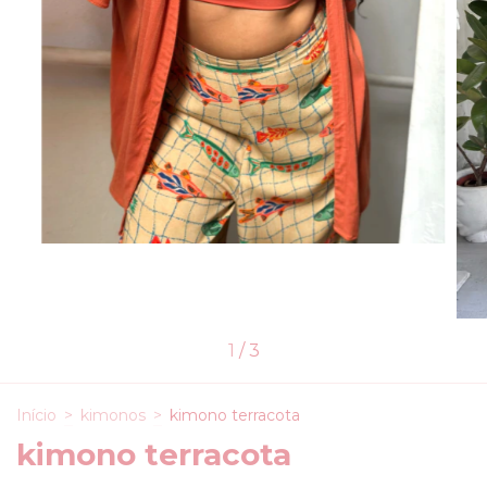
1
/
3
Início
>
kimonos
>
kimono terracota
kimono terracota