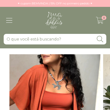
✶ cupom BEMVINDA | 15% OFF no primeiro pedido ✶
0