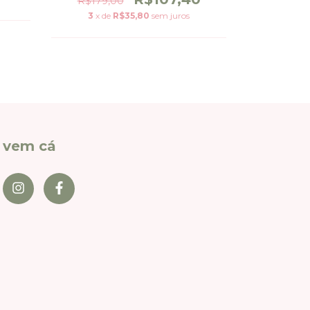
R$179,00
3
x de
R$35,80
sem juros
3
x de
vem cá