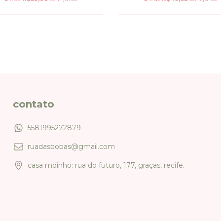
contato
5581995272879
ruadasbobas@gmail.com
casa moinho: rua do futuro, 177, graças, recife.