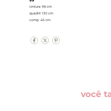
cintura: 96 cm
quadril: 130 cm
comp: 45 cm
você t